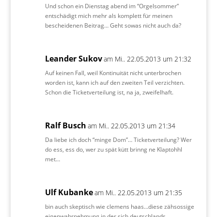
Und schon ein Dienstag abend im “Orgelsommer”
entschädigt mich mehr als komplett für meinen
bescheidenen Beitrag… Geht sowas nicht auch da?
Leander Sukov
am Mi.. 22.05.2013 um 21:32
Auf keinen Fall, weil Kontinuität nicht unterbrochen
worden ist, kann ich auf den zweiten Teil verzichten.
Schon die Ticketverteilung ist, na ja, zweifelhaft.
Ralf Busch
am Mi.. 22.05.2013 um 21:34
Da liebe ich doch “minge Dom”… Ticketverteilung? Wer
do ess, ess do, wer zu spät kütt brinng ne Klaptohhl
met…
Ulf Kubanke
am Mi.. 22.05.2013 um 21:35
bin auch skeptisch wie clemens haas…diese zähsossige
eigenwahrnehmung in der sich deutschlands