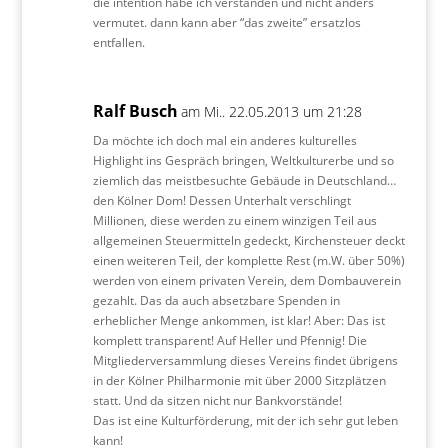
die intention habe ich verstanden und nicht anders
vermutet. dann kann aber “das zweite” ersatzlos
entfallen.
Ralf Busch
am Mi.. 22.05.2013 um 21:28
Da möchte ich doch mal ein anderes kulturelles
Highlight ins Gespräch bringen, Weltkulturerbe und so
ziemlich das meistbesuchte Gebäude in Deutschland…
den Kölner Dom! Dessen Unterhalt verschlingt
Millionen, diese werden zu einem winzigen Teil aus
allgemeinen Steuermitteln gedeckt, Kirchensteuer deckt
einen weiteren Teil, der komplette Rest (m.W. über 50%)
werden von einem privaten Verein, dem Dombauverein
gezahlt. Das da auch absetzbare Spenden in
erheblicher Menge ankommen, ist klar! Aber: Das ist
komplett transparent! Auf Heller und Pfennig! Die
Mitgliederversammlung dieses Vereins findet übrigens
in der Kölner Philharmonie mit über 2000 Sitzplätzen
statt. Und da sitzen nicht nur Bankvorstände!
Das ist eine Kulturförderung, mit der ich sehr gut leben
kann!