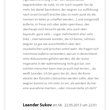
wagnerkritiker da suhlt, ist mir auch suspekt. bin da
mehr bei daniel barenboim, der wagner zur aufführung
nach israel (israel!) brachte (das ist mehr punk als die
meisten im leben je schaffen werden….) und sinngemäß
äußerte, er freue sich über jedes opernhaus, das
überhaupt noch besucht werde, also auch über
bayreuth. ganz viele – sogar mehrheitlich eher sehr
linke – internationale künstler, die ich kenne, nehmen
wagner so gut wie ausschließlich über den
musikalischen und lyrischen anteil wahr. die fragen sich
manchmal äußerst verwundert, warum in deutschland
stets diskussionen geführt werden, die der kunst
insgesamt in der wahrnehmung nicht gut tun. von
solchen menschen kann man ja auch mal lernen…..du
weißt Leander, ich bin ganz bei dir, dass die Kunst
abseits des Künstlers betrachtet werden sollte. aber bei
wagner kommt es mit stets so vor, als würdest du hier
eine ausnahme machen….oder missverstehe ich dich?
Leander Sukov
am Mi.. 22.05.2013 um 22:01