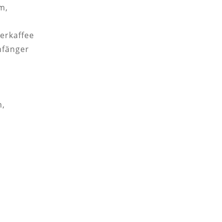
m,
erkaffee
nfänger
n,