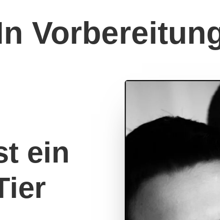
In Vorbereitun
st ein
Tier