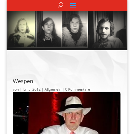
Wespen
von
|
Juli 5, 2012
| Allgemein |
0 Kommentare