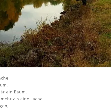
ache,
aum.
wär ein Baum.
 mehr als eine Lache.
igen,