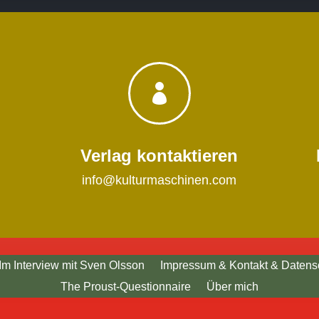

Verlag kontaktieren
info@kulturmaschinen.com
Im Interview mit Sven Olsson
Impressum & Kontakt & Datens
The Proust-Questionnaire
Über mich