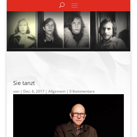
Sie tanzt
von
|
Dez. 6, 2017
| Allgemein |
0 Kommentare