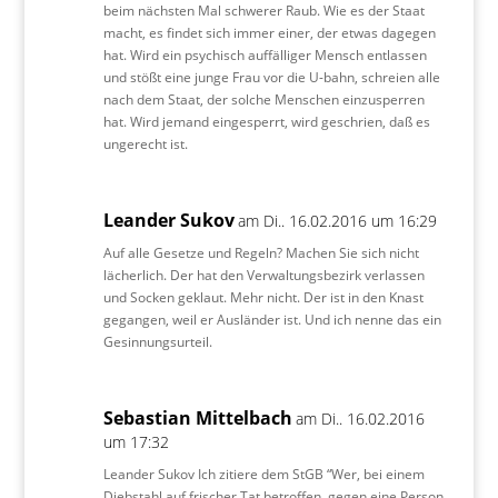
beim nächsten Mal schwerer Raub. Wie es der Staat
macht, es findet sich immer einer, der etwas dagegen
hat. Wird ein psychisch auffälliger Mensch entlassen
und stößt eine junge Frau vor die U-bahn, schreien alle
nach dem Staat, der solche Menschen einzusperren
hat. Wird jemand eingesperrt, wird geschrien, daß es
ungerecht ist.
Leander Sukov
am Di.. 16.02.2016 um 16:29
Auf alle Gesetze und Regeln? Machen Sie sich nicht
lächerlich. Der hat den Verwaltungsbezirk verlassen
und Socken geklaut. Mehr nicht. Der ist in den Knast
gegangen, weil er Ausländer ist. Und ich nenne das ein
Gesinnungsurteil.
Sebastian Mittelbach
am Di.. 16.02.2016
um 17:32
Leander Sukov Ich zitiere dem StGB “Wer, bei einem
Diebstahl auf frischer Tat betroffen, gegen eine Person