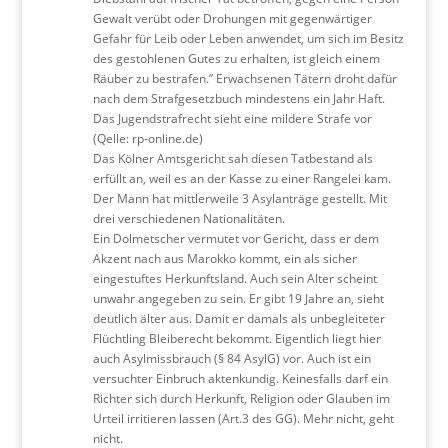
Gewalt verübt oder Drohungen mit gegenwärtiger
Gefahr für Leib oder Leben anwendet, um sich im Besitz
des gestohlenen Gutes zu erhalten, ist gleich einem
Räuber zu bestrafen.” Erwachsenen Tätern droht dafür
nach dem Strafgesetzbuch mindestens ein Jahr Haft.
Das Jugendstrafrecht sieht eine mildere Strafe vor
(Qelle: rp-online.de)
Das Kölner Amtsgericht sah diesen Tatbestand als
erfüllt an, weil es an der Kasse zu einer Rangelei kam.
Der Mann hat mittlerweile 3 Asylanträge gestellt. Mit
drei verschiedenen Nationalitäten.
Ein Dolmetscher vermutet vor Gericht, dass er dem
Akzent nach aus Marokko kommt, ein als sicher
eingestuftes Herkunftsland. Auch sein Alter scheint
unwahr angegeben zu sein. Er gibt 19 Jahre an, sieht
deutlich älter aus. Damit er damals als unbegleiteter
Flüchtling Bleiberecht bekommt. Eigentlich liegt hier
auch Asylmissbrauch (§ 84 AsylG) vor. Auch ist ein
versuchter Einbruch aktenkundig. Keinesfalls darf ein
Richter sich durch Herkunft, Religion oder Glauben im
Urteil irritieren lassen (Art.3 des GG). Mehr nicht, geht
nicht.