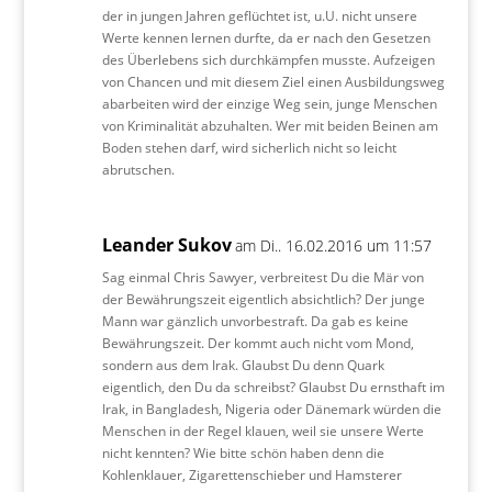
der in jungen Jahren geflüchtet ist, u.U. nicht unsere
Werte kennen lernen durfte, da er nach den Gesetzen
des Überlebens sich durchkämpfen musste. Aufzeigen
von Chancen und mit diesem Ziel einen Ausbildungsweg
abarbeiten wird der einzige Weg sein, junge Menschen
von Kriminalität abzuhalten. Wer mit beiden Beinen am
Boden stehen darf, wird sicherlich nicht so leicht
abrutschen.
Leander Sukov
am Di.. 16.02.2016 um 11:57
Sag einmal Chris Sawyer, verbreitest Du die Mär von
der Bewährungszeit eigentlich absichtlich? Der junge
Mann war gänzlich unvorbestraft. Da gab es keine
Bewährungszeit. Der kommt auch nicht vom Mond,
sondern aus dem Irak. Glaubst Du denn Quark
eigentlich, den Du da schreibst? Glaubst Du ernsthaft im
Irak, in Bangladesh, Nigeria oder Dänemark würden die
Menschen in der Regel klauen, weil sie unsere Werte
nicht kennten? Wie bitte schön haben denn die
Kohlenklauer, Zigarettenschieber und Hamsterer