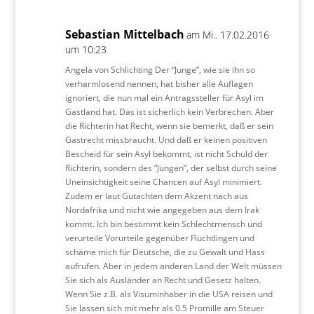
Sebastian Mittelbach
am Mi.. 17.02.2016
um 10:23
Angela von Schlichting Der “Junge”, wie sie ihn so
verharmlosend nennen, hat bisher alle Auflagen
ignoriert, die nun mal ein Antragssteller für Asyl im
Gastland hat. Das ist sicherlich kein Verbrechen. Aber
die Richterin hat Recht, wenn sie bemerkt, daß er sein
Gastrecht missbraucht. Und daß er keinen positiven
Bescheid für sein Asyl bekommt, ist nicht Schuld der
Richterin, sondern des “Jungen”, der selbst durch seine
Uneinsichtigkeit seine Chancen auf Asyl minimiert.
Zudem er laut Gutachten dem Akzent nach aus
Nordafrika und nicht wie angegeben aus dem Irak
kommt. Ich bin bestimmt kein Schlechtmensch und
verurteile Vorurteile gegenüber Flüchtlingen und
schäme mich für Deutsche, die zu Gewalt und Hass
aufrufen. Aber in jedem anderen Land der Welt müssen
Sie sich als Ausländer an Recht und Gesetz halten.
Wenn Sie z.B. als Visuminhaber in die USA reisen und
Sie lassen sich mit mehr als 0.5 Promille am Steuer