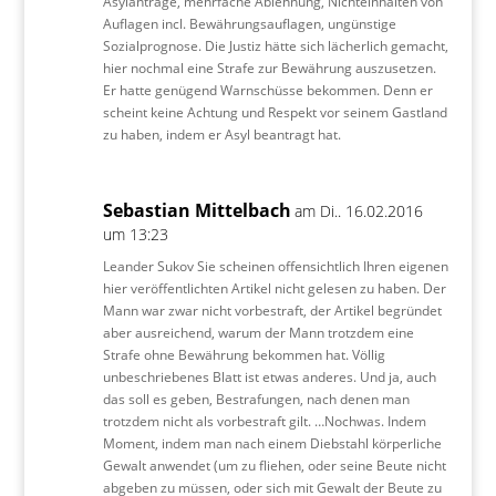
Asylanträge, mehrfache Ablehnung, Nichteinhalten von
Auflagen incl. Bewährungsauflagen, ungünstige
Sozialprognose. Die Justiz hätte sich lächerlich gemacht,
hier nochmal eine Strafe zur Bewährung auszusetzen.
Er hatte genügend Warnschüsse bekommen. Denn er
scheint keine Achtung und Respekt vor seinem Gastland
zu haben, indem er Asyl beantragt hat.
Sebastian Mittelbach
am Di.. 16.02.2016
um 13:23
Leander Sukov Sie scheinen offensichtlich Ihren eigenen
hier veröffentlichten Artikel nicht gelesen zu haben. Der
Mann war zwar nicht vorbestraft, der Artikel begründet
aber ausreichend, warum der Mann trotzdem eine
Strafe ohne Bewährung bekommen hat. Völlig
unbeschriebenes Blatt ist etwas anderes. Und ja, auch
das soll es geben, Bestrafungen, nach denen man
trotzdem nicht als vorbestraft gilt. …Nochwas. Indem
Moment, indem man nach einem Diebstahl körperliche
Gewalt anwendet (um zu fliehen, oder seine Beute nicht
abgeben zu müssen, oder sich mit Gewalt der Beute zu