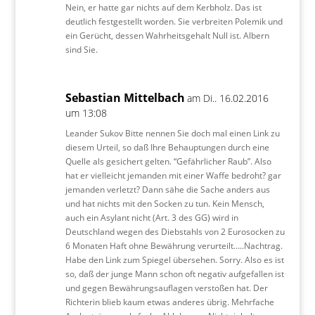
Nein, er hatte gar nichts auf dem Kerbholz. Das ist
deutlich festgestellt worden. Sie verbreiten Polemik und
ein Gerücht, dessen Wahrheitsgehalt Null ist. Albern
sind Sie.
Sebastian Mittelbach
am Di.. 16.02.2016
um 13:08
Leander Sukov Bitte nennen Sie doch mal einen Link zu
diesem Urteil, so daß Ihre Behauptungen durch eine
Quelle als gesichert gelten. “Gefährlicher Raub”. Also
hat er vielleicht jemanden mit einer Waffe bedroht? gar
jemanden verletzt? Dann sähe die Sache anders aus
und hat nichts mit den Socken zu tun. Kein Mensch,
auch ein Asylant nicht (Art. 3 des GG) wird in
Deutschland wegen des Diebstahls von 2 Eurosocken zu
6 Monaten Haft ohne Bewährung verurteilt…..Nachtrag.
Habe den Link zum Spiegel übersehen. Sorry. Also es ist
so, daß der junge Mann schon oft negativ aufgefallen ist
und gegen Bewährungsauflagen verstoßen hat. Der
Richterin blieb kaum etwas anderes übrig. Mehrfache