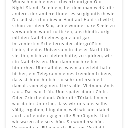
Wunsch nach einen schwertraurigen One-
Night-Stand. So einem, bei dem man weiß: die
andere, der andere findet es so gigantisch wie
Du selbst, schon bevor Haut auf Haut schwitzt,
schon vor dem Sex, seine wunderbare Seele zu
verwunden, wund zu ficken, abschiedtraurig
mit den Nadeln eines ganz und gar
inszenierten Scheiterns der allergrößten
Liebe, die das Universum in dieser Nacht für
sie, ihn, mich zu bieten hatte, zu spicken, wie
ein Nadelkissen. Und dann noch reden
hinterher. Über all das, was man erlebt hatte
bisher, ein Telegramm eines fremden Lebens,
dass sich doch nicht so sehr unterschied
damals vom eigenen. Links alle. Vietnam. Amis
raus. Das war früh. Und später dann: Chile.
Oder Griechenland. Oder die Türkei. Immer
war da im Unterton, dass wir uns uns selbst
völlig ergaben, hingaben, weil wir uns dabei
auch auflehnten gegen die Bedrängnis. Und
wir waren alle so schön. So wunderschön.
Verwundbar. Elfengleich. Einsam. Verliebt.