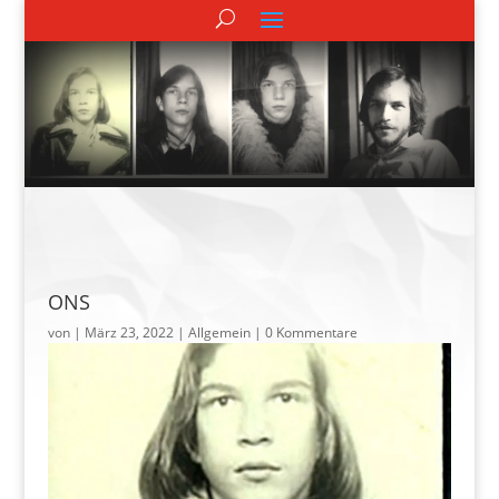
ONS
von
|
März 23, 2022
| Allgemein |
0 Kommentare