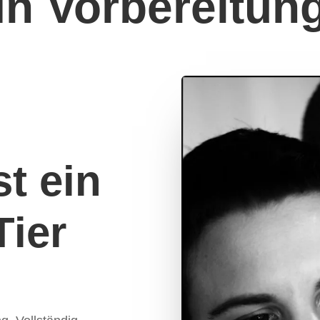
In Vorbereitun
st ein
Tier