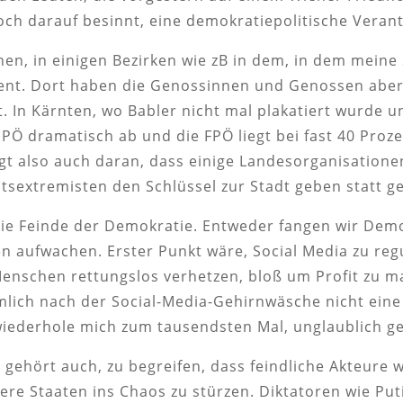
och darauf besinnt, eine demokratiepolitische Veran
en, in einigen Bezirken wie zB in dem, in dem meine S
zent. Dort haben die Genossinnen und Genossen abe
 In Kärnten, wo Babler nicht mal plakatiert wurde u
PÖ dramatisch ab und die FPÖ liegt bei fast 40 Proz
gt also auch daran, dass einige Landesorganisation
chtsextremisten den Schlüssel zur Stadt geben statt 
 die Feinde der Demokratie. Entweder fangen wir Dem
n aufwachen. Erster Punkt wäre, Social Media zu regu
nschen rettungslos verhetzen, bloß um Profit zu ma
mlich nach der Social-Media-Gehirnwäsche nicht eine
wiederhole mich zum tausendsten Mal, unglaublich gef
 gehört auch, zu begreifen, dass feindliche Akteure w
re Staaten ins Chaos zu stürzen. Diktatoren wie Put