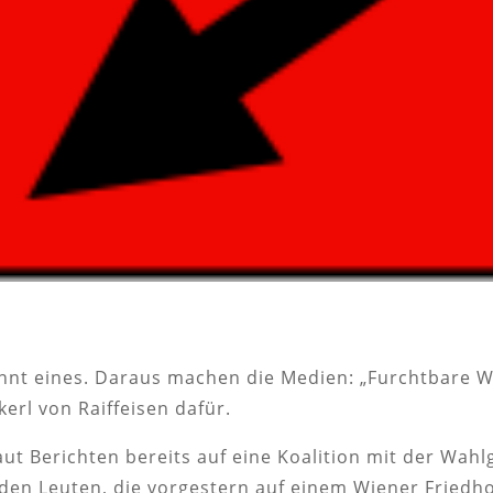
innt eines. Daraus machen die Medien: „Furchtbare W
kerl von Raiffeisen dafür.
aut Berichten bereits auf eine Koalition mit der Wah
den Leuten, die vorgestern auf einem Wiener Friedho