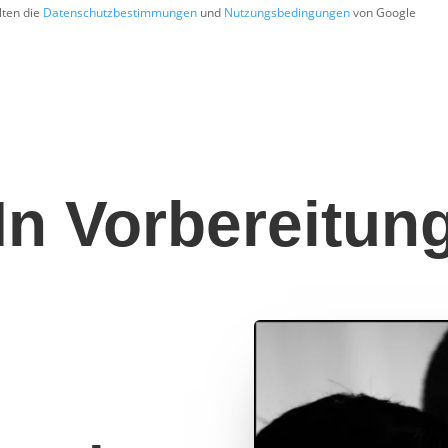
lten die
Datenschutzbestimmungen
und
Nutzungsbedingungen
von Google
In Vorbereitun