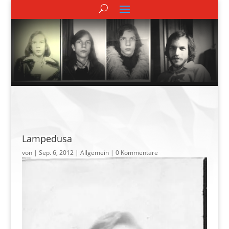
Lampedusa
von
|
Sep. 6, 2012
| Allgemein |
0 Kommentare