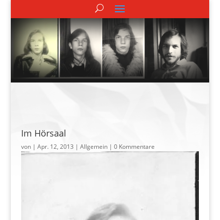
Im Hörsaal
von
|
Apr. 12, 2013
| Allgemein |
0 Kommentare