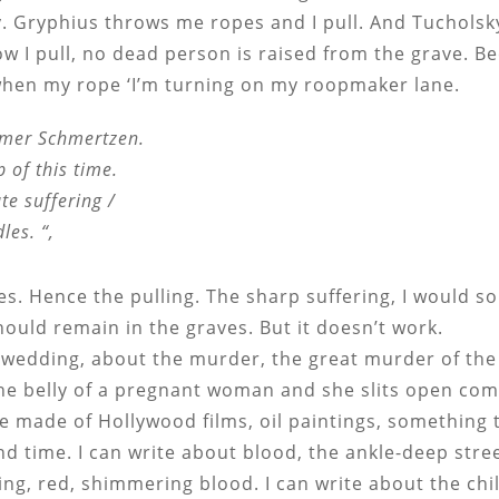
ay. Gryphius throws me ropes and I pull. And Tucholsky
w I pull, no dead person is raised from the grave. Be
 when my rope ‘I’m turning on my roopmaker lane.
mer Schmertzen.
p of this time.
ute suffering /
es. “,
s. Hence the pulling. The sharp suffering, I would so
ould remain in the graves. But it doesn’t work.
 wedding, about the murder, the great murder of the i
he belly of a pregnant woman and she slits open com
ve made of Hollywood films, oil paintings, something
nd time. I can write about blood, the ankle-deep str
ting, red, shimmering blood. I can write about the ch