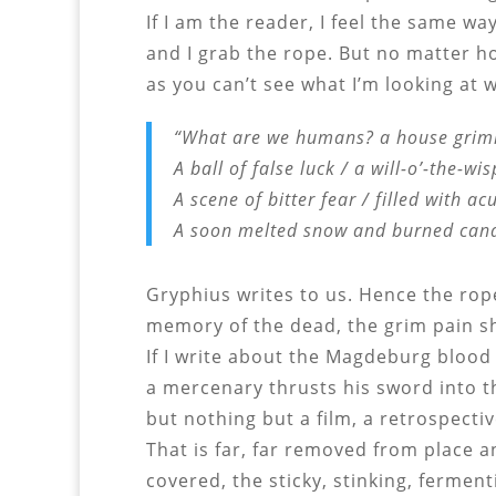
If I am the reader, I feel the same w
and I grab the rope. But no matter ho
as you can’t see what I’m looking at
“What are we humans? a house grim
A ball of false luck / a will-o’-the-wis
A scene of bitter fear / filled with ac
A soon melted snow and burned candl
Gryphius writes to us. Hence the rope
memory of the dead, the grim pain sh
If I write about the Magdeburg blood
a mercenary thrusts his sword into t
but nothing but a film, a retrospecti
That is far, far removed from place a
covered, the sticky, stinking, fermen