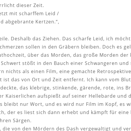
rrlicht dieser Zeit.
tzt mit scharffem Leid /
nd abgebrante Kertzen.“,
eile. Deshalb das Ziehen. Das scharfe Leid, ich möcht
hmerzen sollen in den Gräbern bleiben. Doch es geli
uthochzeit, über das Morden, das große Morden der k
n Schwert stößt in den Bauch einer Schwangeren und s
rn nichts als einen Film, eine gemachte Retrospektiv
t ist das von Ort und Zeit entfernt. Ich kann vom Blut
eckte, das klebrige, stinkende, gärende, rote, ins B
er Kaiserlichen aufspießt auf seiner Hellebarde und 
 bleibt nur Wort, und es wird nur Film im Kopf, es wi
, der es liest sich dann erhebt und kämpft für eine 
ihren Särgen.
 die von den Mördern des Dash vergewaltigt und ve