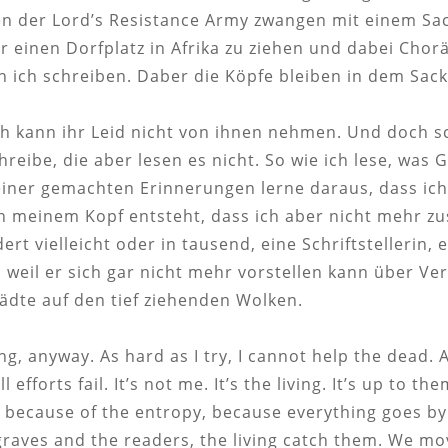
ten der Lord’s Resistance Army zwangen mit einem Sa
 einen Dorfplatz in Afrika zu ziehen und dabei Choräl
 ich schreiben. Daber die Köpfe bleiben in dem Sack
ch kann ihr Leid nicht von ihnen nehmen. Und doch sc
reibe, die aber lesen es nicht. So wie ich lese, was
einer gemachten Erinnerungen lerne daraus, dass i
in meinem Kopf entsteht, dass ich aber nicht mehr zu
ert vielleicht oder in tausend, eine Schriftstellerin, 
 weil er sich gar nicht mehr vorstellen kann über V
dte auf den tief ziehenden Wolken.
ng, anyway. As hard as I try, I cannot help the dead. An
 efforts fail. It’s not me. It’s the living. It’s up to t
s because of the entropy, because everything goes by 
graves and the readers, the living catch them. We mo