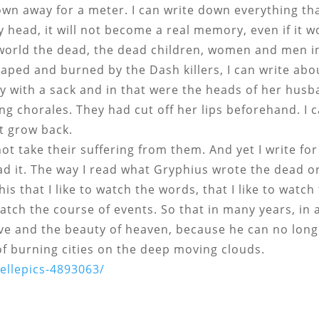
n away for a meter. I can write down everything that
 head, it will not become a real memory, even if it w
 world the dead, the dead children, women and men in 
 raped and burned by the Dash killers, I can write a
y with a sack and in that were the heads of her husba
ing chorales. They had cut off her lips beforehand. I 
t grow back.
t take their suffering from them. And yet I write for 
ad it. The way I read what Gryphius wrote the dead or
s that I like to watch the words, that I like to watch
watch the course of events. So that in many years, in
 love and the beauty of heaven, because he can no lon
of burning cities on the deep moving clouds.
ellepics-4893063/