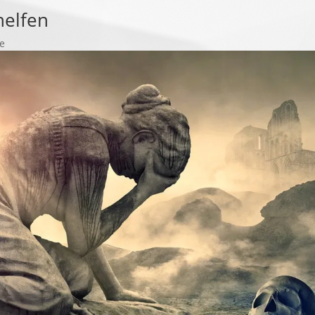
helfen
e