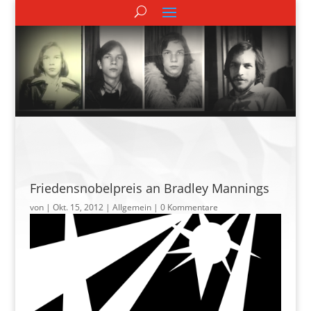
Friedensnobelpreis an Bradley Mannings
von
|
Okt. 15, 2012
| Allgemein |
0 Kommentare