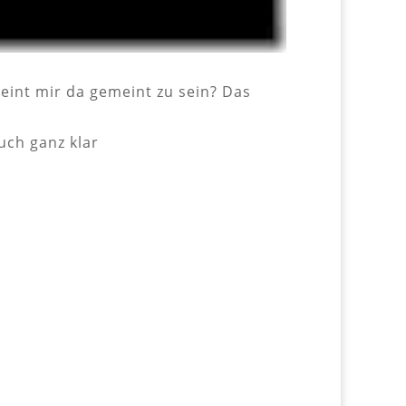
eint mir da gemeint zu sein? Das
uch ganz klar