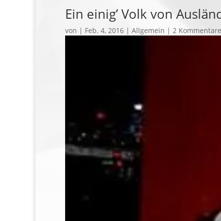
Ein einig’ Volk von Auslän
von
|
Feb. 4, 2016
| Allgemein |
2 Kommentar