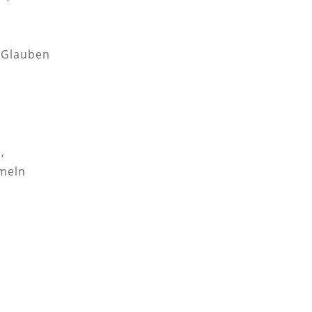
 Glauben
,
meln