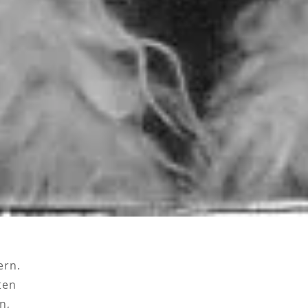
ern.
ten
n,