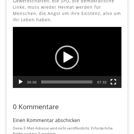
Gewerkschaften, die SPD, die demokratische
Linke, muss wieder Heimat werden für
Menschen, die Angst um ihre Existenz, also um
ihr Leben haben.
Video-
Player
00:00
07:32
0 Kommentare
Einen Kommentar abschicken
Deine E-Mail-Adresse wird nicht veröffentlicht.
Erforderliche
Felder sind mit
*
markiert