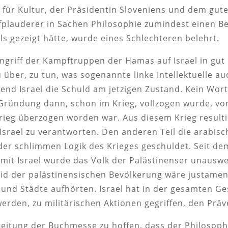
 für Kultur, der Präsidentin Sloveniens und dem gu
lauderer in Sachen Philosophie zumindest einen Beit
ls gezeigt hätte, wurde eines Schlechteren belehrt.
riff der Kampftruppen der Hamas auf Israel in gut dr
 über, zu tun, was sogenannte linke Intellektuelle a
end Israel die Schuld am jetzigen Zustand. Kein Wort 
Gründung dann, schon im Krieg, vollzogen wurde, vo
g überzogen worden war. Aus diesem Krieg resultier
 Israel zu verantworten. Den anderen Teil die arabisch
er schlimmen Logik des Krieges geschuldet. Seit dem 
mit Israel wurde das Volk der Palästinenser unauswe
eid der palästinensischen Bevölkerung wäre justame
 und Städte aufhörten. Israel hat in der gesamten Ge
erden, zu militärischen Aktionen gegriffen, den Präv
ie Leitung der Buchmesse zu hoffen, dass der Philoso