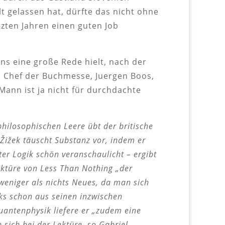
 gelassen hat, dürfte das nicht ohne
tzten Jahren einen guten Job
ns eine große Rede hielt, nach der
m Chef der Buchmesse, Juergen Boos,
ann ist ja nicht für durchdachte
philosophischen Leere übt der britische
„Žižek täuscht Substanz vor, indem er
ter Logik schön veranschaulicht – ergibt
ektüre von Less Than Nothing „der
weniger als nichts Neues, da man sich
ks schon aus seinen inzwischen
uantenphysik liefere er „zudem eine
ich bei der Lektüre, so Gabriel,