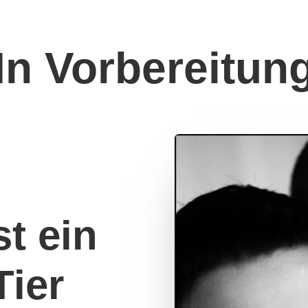
In Vorbereitun
st ein
Tier