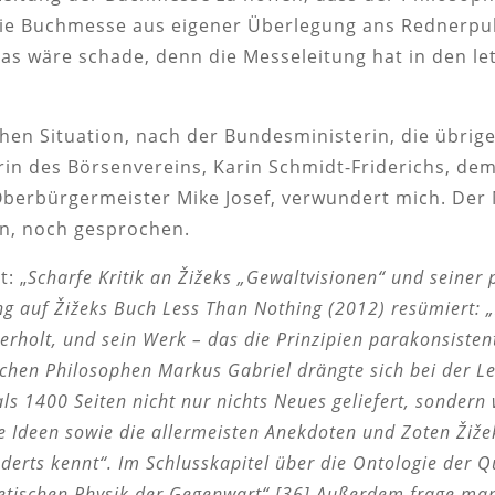
e Buchmesse aus eigener Überlegung ans Rednerpult
as wäre schade, denn die Messeleitung hat in den le
hen Situation, nach der Bundesministerin, die übrige
in des Börsenvereins, Karin Schmidt-Friderichs, de
Oberbürgermeister Mike Josef, verwundert mich. Der M
n, noch gesprochen.
t: „
Scharfe Kritik an Žižeks „Gewaltvisionen“ und seiner 
ng auf Žižeks Buch Less Than Nothing (2012) resümiert: 
erholt, und sein Werk – das die Prinzipien parakonsisten
chen Philosophen Markus Gabriel drängte sich bei der L
 1400 Seiten nicht nur nichts Neues geliefert, sondern 
e Ideen sowie die allermeisten Anekdoten und Zoten Žiže
derts kennt“. Im Schlusskapitel über die Ontologie der Q
etischen Physik der Gegenwart“.[36] Außerdem frage man s