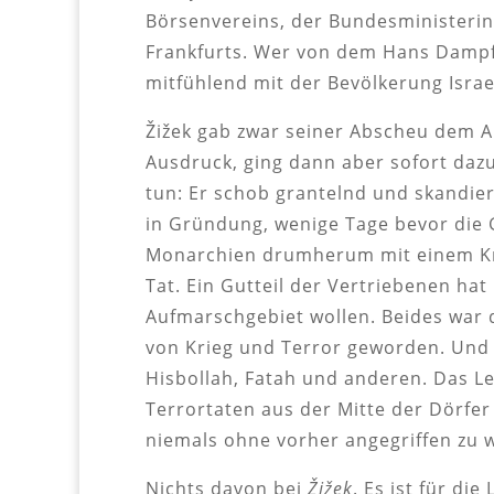
Börsenvereins, der Bundesministerin
Frankfurts. Wer von dem Hans Dampfp
mitfühlend mit der Bevölkerung Israe
Žižek gab zwar seiner Abscheu dem Ang
Ausdruck, ging dann aber sofort dazu
tun: Er schob grantelnd und skandier
in Gründung, wenige Tage bevor die 
Monarchien drumherum mit einem Krie
Tat. Ein Gutteil der Vertriebenen hat
Aufmarschgebiet wollen. Beides war d
von Krieg und Terror geworden. Und 
Hisbollah, Fatah und anderen. Das L
Terrortaten aus der Mitte der Dörfer
niemals ohne vorher angegriffen zu w
Nichts davon bei
Žižek
. Es ist für d