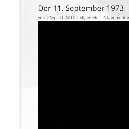
Der 11. September 1973
von
|
Sep. 11, 2012
| Allgemein |
0 Kommenta