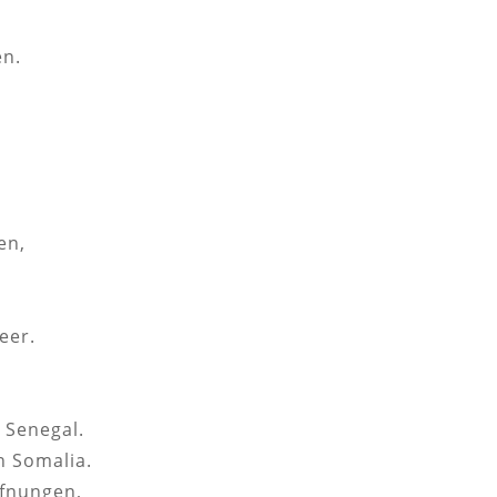
en.
en,
eer.
 Senegal.
n Somalia.
ffnungen,