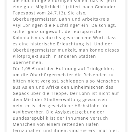
die Flüchtlinge einbringen sollen, das ist jetzt
eine gute Möglichkeit.“ (zitiert nach Gmünder
Tagespost vom 24.7.13). Sie also,
Oberbürgermeister, Bahn und Arbeitskreis
Asyl „bringen die Flüchtlinge“ ein. Da schlägt,
sicher ganz ungewollt, der europäische
Kolonialismus durchs gesprochene Wort, dass
es eine historische Erleuchtung ist. Und der
Oberbürgermeister munkelt, man könne dieses
Pilotprojekt auch in anderen Städten
übernehmen.
Für 1,05 € und der Hoffnung auf Trinkgelder,
um die Oberbürgermeister die Reisenden zu
bitten nicht vergisst, schleppen also Menschen
aus Asien und Afrika den Einheimischen das
Gepäck über die Treppe. Der Lohn ist nicht auf
dem Mist der Stadtverwaltung gewachsen –
nein, er ist der gesetzliche Höchstlohn für
Asylbewerber. Die Asylgesetzgebung der
Bundesrepublik ist der inhumane Versuch
Menschen von einem rettenden Hafen
fernzuhalten und ihnen, sind sie erst mal hier,