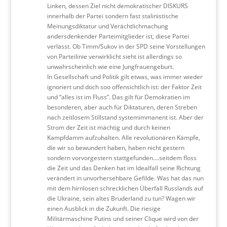
Linken, dessen Ziel nicht demokratischer DISKURS
innerhalb der Partei sondern fast stalinistische
Meinungsdiktatur und Verächtlichmachung
andersdenkender Parteimitglieder ist, diese Partei
verlässt. Ob Timm/Sukov in der SPD seine Vorstellungen
von Parteilinie verwirklicht sieht ist allerdings so
unwahrscheinlich wie eine Jungfrauengeburt.
In Gesellschaft und Politik gilt etwas, was immer wieder
ignoriert und doch soo offensichtlich ist: der Faktor Zeit
und “alles ist im Fluss”. Das gilt für Demokratien im
besonderen, aber auch für Diktaturen, deren Streben
nach zeitlosem Stillstand systemimmanent ist. Aber der
Strom der Zeit ist mächtig und durch keinen
Kampfdamm aufzuhalten. Alle revolutionären Kämpfe,
die wir so bewundert haben, haben nicht gestern
sondern vorvorgestern stattgefunden….seitdem floss
die Zeit und das Denken hat im Idealfall seine Richtung
verändert in unvorhersehbare Gefilde. Was hat das nun
mit dem hirnlosen schrecklichen Überfall Russlands auf
die Ukraine, sein altes Bruderland zu tun? Wagen wir
einen Ausblick in die Zukunft. Die riesige
Militärmaschine Putins und seiner Clique wird von der