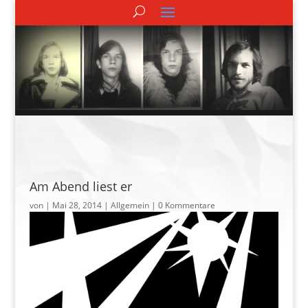
Am Abend liest er
von
|
Mai 28, 2014
| Allgemein |
0 Kommentare